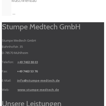
Maschinenbau
...
Stumpe Medtech GmbH
Stumpe Medtech GmbH
Bahnhofstr. 35
D-78570 Mühlheim
Telefon:
+49 7463 88 03
Fax:
+49 7463 53 76
E-Mail:
info@stumpe-medtech.de
Web:
www.stumpe-medtech.de
Unsere Leistungen