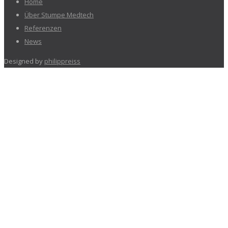
Home
Über Stumpe Medtech
Referenzen
News
Designed by
philippreiss