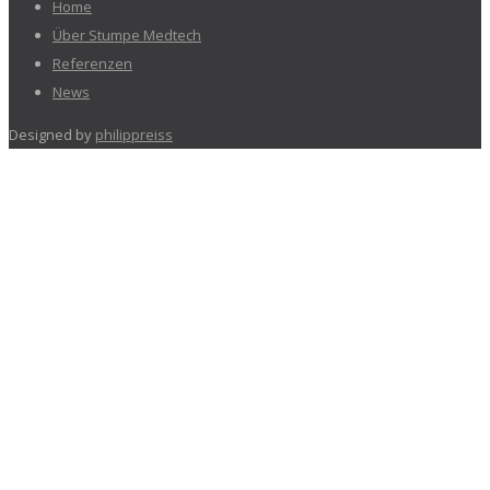
Home
Über Stumpe Medtech
Referenzen
News
Designed by
philippreiss