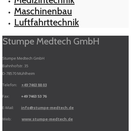
Maschinenbau
Luftfahrttechnik
Stumpe Medtech GmbH
Stumpe Medtech GmbH
Bahnhofstr. 35
D-78570 Mühlheim
Telefon:
+49 7463 88 03
Fax:
+49 7463 53 76
E-Mail:
info@stumpe-medtech.de
Web:
www.stumpe-medtech.de