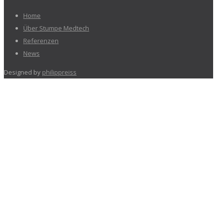
Home
Über Stumpe Medtech
Referenzen
News
Designed by
philippreiss